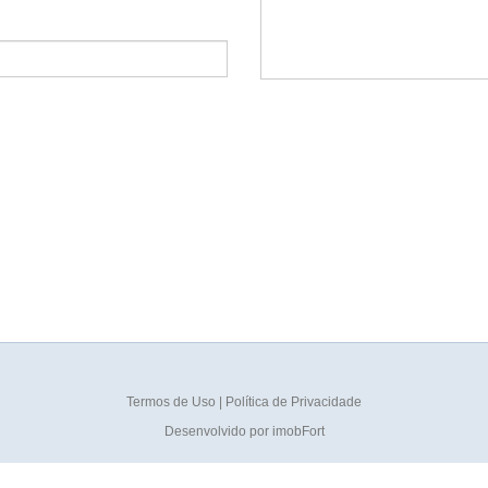
Termos de Uso
|
Política de Privacidade
Desenvolvido por
imobFort