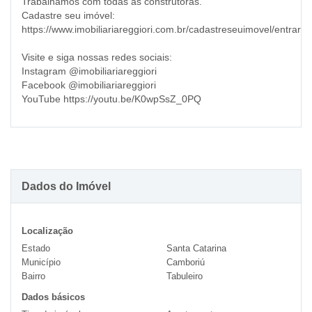
Trabalhamos com todas as construtoras.
Cadastre seu imóvel:
https://www.imobiliariareggiori.com.br/cadastreseuimovel/entrar
Visite e siga nossas redes sociais:
Instagram @imobiliariareggiori
Facebook @imobiliariareggiori
YouTube https://youtu.be/K0wpSsZ_0PQ
Dados do Imóvel
Localização
Estado
Santa Catarina
Município
Camboriú
Bairro
Tabuleiro
Dados básicos